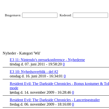
Brugernavn:
Kodeord:
Nyheder - Kategori 'Wii'
E3 11: Nintendo's pressekonference - Nyhederne
tirsdag d. 07. juni 2011 - 19:58:20
0
E3 10: Nyhedsoverblik - del #2
onsdag d. 16. juni 2010 - 16:34:01
0
Resident Evil: The Darkside Chronicles - Bonus kostumer & To
mode
lørdag d. 14. november 2009 - 16:28:46
0
Resident Evil: The Darkside Chronicles - Lanceringstrailer
fredag d. 06. november 2009 - 18:16:00
0