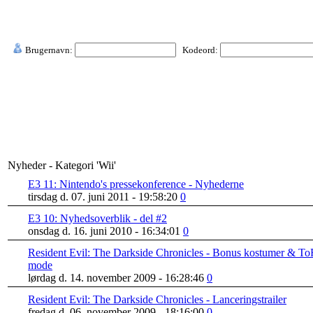
Brugernavn:
Kodeord:
Nyheder - Kategori 'Wii'
E3 11: Nintendo's pressekonference - Nyhederne
tirsdag d. 07. juni 2011 - 19:58:20
0
E3 10: Nyhedsoverblik - del #2
onsdag d. 16. juni 2010 - 16:34:01
0
Resident Evil: The Darkside Chronicles - Bonus kostumer & To
mode
lørdag d. 14. november 2009 - 16:28:46
0
Resident Evil: The Darkside Chronicles - Lanceringstrailer
fredag d. 06. november 2009 - 18:16:00
0