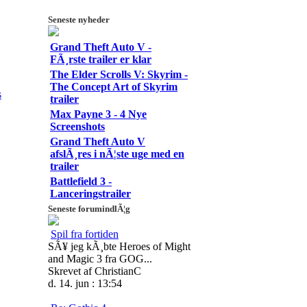
Seneste nyheder
Grand Theft Auto V -
FÃ¸rste trailer er klar
The Elder Scrolls V: Skyrim -
The Concept Art of Skyrim
s
trailer
Max Payne 3 - 4 Nye
Screenshots
Grand Theft Auto V
afslÃ¸res i nÃ¦ste uge med en
trailer
Battlefield 3 -
Lanceringstrailer
Seneste forumindlÃ¦g
Spil fra fortiden
SÃ¥ jeg kÃ¸bte Heroes of Might
and Magic 3 fra GOG...
Skrevet af ChristianC
d. 14. jun : 13:54