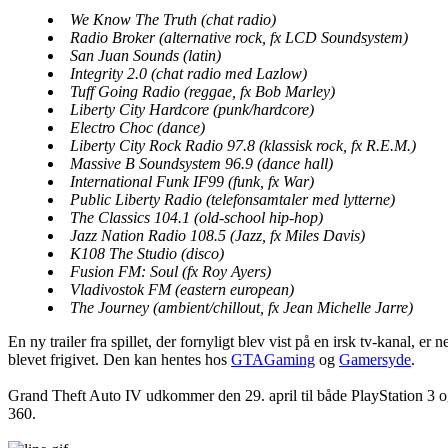
We Know The Truth (chat radio)
Radio Broker (alternative rock, fx LCD Soundsystem)
San Juan Sounds (latin)
Integrity 2.0 (chat radio med Lazlow)
Tuff Going Radio (reggae, fx Bob Marley)
Liberty City Hardcore (punk/hardcore)
Electro Choc (dance)
Liberty City Rock Radio 97.8 (klassisk rock, fx R.E.M.)
Massive B Soundsystem 96.9 (dance hall)
International Funk IF99 (funk, fx War)
Public Liberty Radio (telefonsamtaler med lytterne)
The Classics 104.1 (old-school hip-hop)
Jazz Nation Radio 108.5 (Jazz, fx Miles Davis)
K108 The Studio (disco)
Fusion FM: Soul (fx Roy Ayers)
Vladivostok FM (eastern european)
The Journey (ambient/chillout, fx Jean Michelle Jarre)
En ny trailer fra spillet, der fornyligt blev vist på en irsk tv-kanal, er 
blevet frigivet. Den kan hentes hos
GTAGaming
og
Gamersyde
.
Grand Theft Auto IV udkommer den 29. april til både PlayStation 3
360.