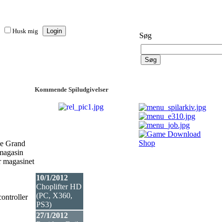
Husk mig
Søg
Kommende Spiludgivelser
de Grand
magasin
r magasinet
10/1/2012
Choplifter HD
(PC, X360,
controller
PS3
)
27/1/2012