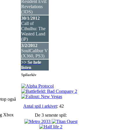
Resident Evil:
Revelations
(3DS
)
30/1/2012
Call of
Cthulhu: The
Wasted Land
(iP
)
3/2/2012
SoulCalibur V
(X360, PS3
)
>> Se hele
listen
Spilarkiv
netop også
Antal spil i arkivet
: 42
 og Xbox
De 3 seneste spil: