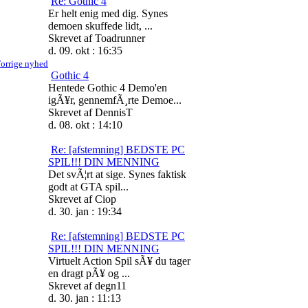
Re: Gothic 4
Er helt enig med dig. Synes
demoen skuffede lidt, ...
Skrevet af Toadrunner
d. 09. okt : 16:35
orrige nyhed
Gothic 4
Hentede Gothic 4 Demo'en
igÃ¥r, gennemfÃ¸rte Demoe...
Skrevet af DennisT
d. 08. okt : 14:10
Re: [afstemning] BEDSTE PC
SPIL!!! DIN MENNING
Det svÃ¦rt at sige. Synes faktisk
godt at GTA spil...
Skrevet af Ciop
d. 30. jan : 19:34
Re: [afstemning] BEDSTE PC
SPIL!!! DIN MENNING
Virtuelt Action Spil sÃ¥ du tager
en dragt pÃ¥ og ...
Skrevet af degn11
d. 30. jan : 11:13