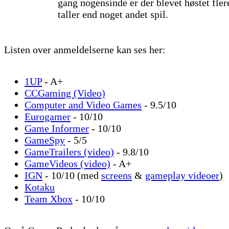
gang nogensinde er der blevet høstet fler
taller end noget andet spil.
Listen over anmeldelserne kan ses her:
1UP
- A+
CCGaming (Video)
Computer and Video Games
- 9.5/10
Eurogamer
- 10/10
Game Informer
- 10/10
GameSpy
- 5/5
GameTrailers (video)
- 9.8/10
GameVideos (video)
- A+
IGN
- 10/10 (med
screens
&
gameplay videoer
)
Kotaku
Team Xbox
- 10/10