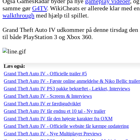
Også GamesRadar byder på nye
gameplay videoer
, og
samme gør
G4TV
. WikiCheats er allerede klar med en
walkthrough
med hjælp til spillet.
Grand Theft Auto IV udkommer på denne tirsdag den 2
til både PlayStation 3 og Xbox 360.
Læs også:
Grand Theft Auto IV - Officielle trailer #5
Grand Theft Auto IV - Første online anmeldelse & Niko Bellic trailer
Grand Theft Auto IV PS3 pakke bekræftet - Lækket, Interviews
Grand Theft Auto IV - Screens & Interviews
Grand Theft Auto IV er færdigudviklet
Grand Theft Auto IV får endnu et 10 tal - Ny trailer
Grand Theft Auto IV får den højeste karakter fra OXM
Grand Theft Auto IV - Officielle website får kæmpe opdatering
Grand Theft Auto IV - Nye Multiplayer Previews