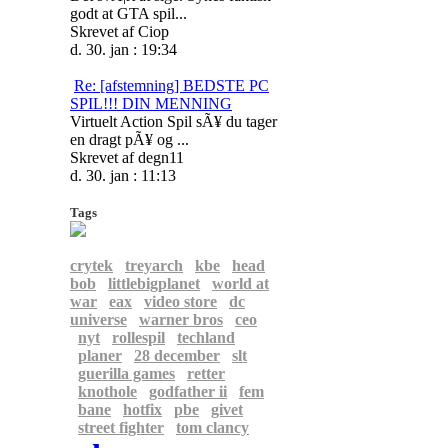
godt at GTA spil...
Skrevet af Ciop
d. 30. jan : 19:34
Re: [afstemning] BEDSTE PC
SPIL!!! DIN MENNING
Virtuelt Action Spil sÃ¥ du tager
en dragt pÃ¥ og ...
Skrevet af degn11
d. 30. jan : 11:13
Tags
crytek
treyarch
kbe
head
bob
littlebigplanet
world at
war
eax
video store
dc
universe
warner bros
ceo
nyt
rollespil
techland
planer
28 december
slt
guerilla games
retter
knothole
godfather ii
fem
bane
hotfix
pbe
givet
street fighter
tom clancy