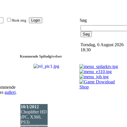
Søg
Husk mig
Torsdag, 6 August 2026
18:30
Kommende Spiludgivelser
 kommende
res
galleri
.
10/1/2012
Choplifter HD
(PC, X360,
PS3
)