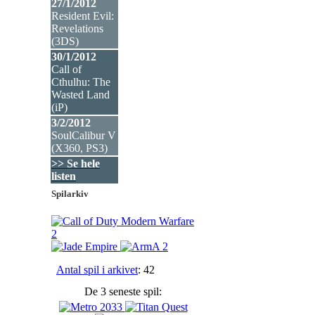
27/1/2012
Resident Evil:
Revelations
(3DS
)
30/1/2012
Call of
Cthulhu: The
Wasted Land
(iP
)
3/2/2012
SoulCalibur V
(X360, PS3
)
>> Se hele
listen
Spilarkiv
Antal spil i arkivet
: 42
De 3 seneste spil: