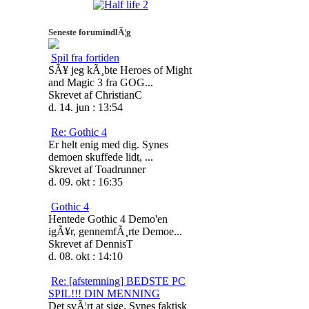
Seneste forumindlÃ¦g
Spil fra fortiden
SÃ¥ jeg kÃ¸bte Heroes of Might
and Magic 3 fra GOG...
Skrevet af ChristianC
d. 14. jun : 13:54
Re: Gothic 4
Er helt enig med dig. Synes
demoen skuffede lidt, ...
Skrevet af Toadrunner
d. 09. okt : 16:35
Gothic 4
Hentede Gothic 4 Demo'en
igÃ¥r, gennemfÃ¸rte Demoe...
Skrevet af DennisT
d. 08. okt : 14:10
Re: [afstemning] BEDSTE PC
SPIL!!! DIN MENNING
Det svÃ¦rt at sige. Synes faktisk