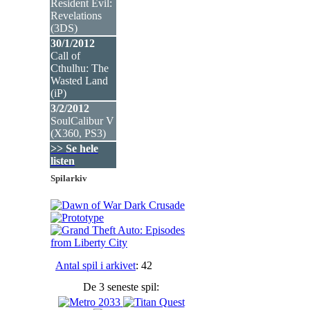
Resident Evil:
Revelations
(3DS
)
30/1/2012
Call of
Cthulhu: The
Wasted Land
(iP
)
3/2/2012
SoulCalibur V
(X360, PS3
)
>> Se hele
listen
Spilarkiv
Antal spil i arkivet
: 42
De 3 seneste spil: