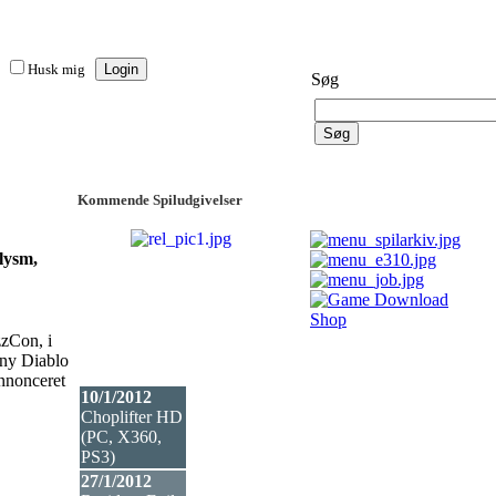
Husk mig
Søg
Kommende Spiludgivelser
lysm,
zzCon, i
 ny Diablo
annonceret
10/1/2012
Choplifter HD
(PC, X360,
PS3
)
27/1/2012