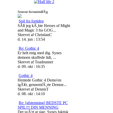
Seneste forumindlÃ¦g
Spil fra fortiden
SÃ¥ jeg kÃ¸bte Heroes of Might
and Magic 3 fra GOG...
Skrevet af ChristianC
d. 14. jun : 13:54
Re: Gothic 4
Er helt enig med dig. Synes
demoen skuffede lidt, ...
Skrevet af Toadrunner
d. 09. okt : 16:35
Gothic 4
Hentede Gothic 4 Demo'en
igÃ¥r, gennemfÃ¸rte Demoe...
Skrevet af DennisT
d. 08. okt : 14:10
Re: [afstemning] BEDSTE PC
SPIL!!! DIN MENNING
Det svÃ¦rt at sige. Synes faktisk