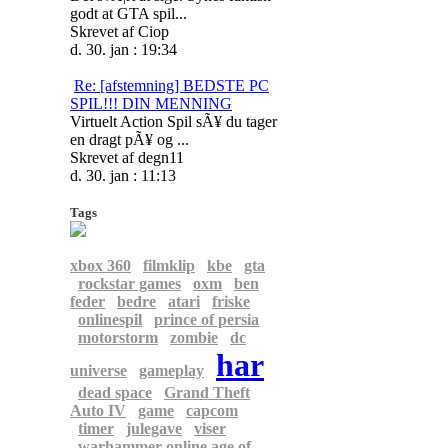
godt at GTA spil...
Skrevet af Ciop
d. 30. jan : 19:34
Re: [afstemning] BEDSTE PC
SPIL!!! DIN MENNING
Virtuelt Action Spil sÃ¥ du tager
en dragt pÃ¥ og ...
Skrevet af degn11
d. 30. jan : 11:13
Tags
xbox 360
filmklip
kbe
gta
rockstar games
oxm
ben
feder
bedre
atari
friske
onlinespil
prince of persia
motorstorm
zombie
dc
har
universe
gameplay
dead space
Grand Theft
Auto IV
game
capcom
timer
julegave
viser
warhammer online age of