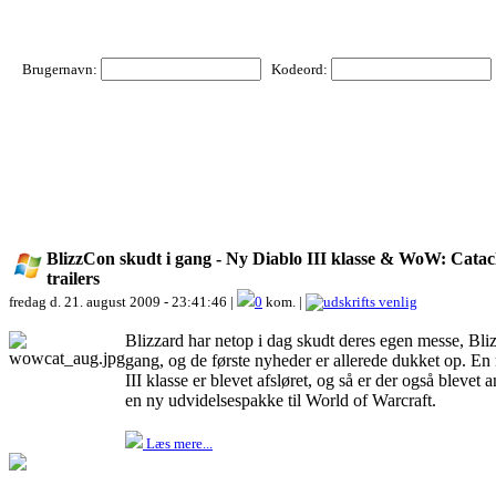
Brugernavn:
Kodeord:
BlizzCon skudt i gang - Ny Diablo III klasse & WoW: Catac
trailers
fredag d. 21. august 2009 - 23:41:46 |
0
kom. |
Blizzard har netop i dag skudt deres egen messe, Bli
gang, og de første nyheder er allerede dukket op. En
III klasse er blevet afsløret, og så er der også blevet 
en ny udvidelsespakke til World of Warcraft.
Læs mere...