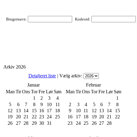
Brugernavn:
Kodeord:
Arkiv 2026
Detaljeret liste
| Vælg arkiv:
Januar
Februar
Man
Tir
Ons
Tor
Fre
Lør
Søn
Man
Tir
Ons
Tor
Fre
Lør
Søn
1
2
3
4
1
5
6
7
8
9
10
11
2
3
4
5
6
7
8
12
13
14
15
16
17
18
9
10
11
12
13
14
15
19
20
21
22
23
24
25
16
17
18
19
20
21
22
26
27
28
29
30
31
23
24
25
26
27
28