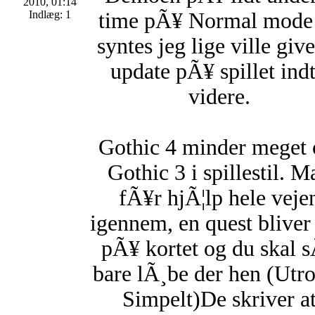
2010, 01:14
Indlæg: 1
time pÃ¥ Normal mode
syntes jeg lige ville giv
update pÃ¥ spillet indt
videre.
Gothic 4 minder meget
Gothic 3 i spillestil. M
fÃ¥r hjÃ¦lp hele veje
igennem, en quest bliver 
pÃ¥ kortet og du skal 
bare lÃ¸be der hen (Utro
Simpelt)De skriver a