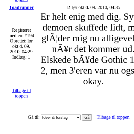
Toadrunner
lør okt d. 09. 2010, 04:35
Er helt enig med dig. S
demoen skuffede lidt, 
Registeret
medlem #194
glÃ¦der mig nu alligevel 
Oprettet: lør
okt d. 09.
nÃ¥r det kommer ud
2010, 04:29
Indlæg: 1
Elskede bÃ¥de Gothic 1
2, men 3'eren var nu og
okay.
Tilbage til
toppen
Gå til:
Tilbage til toppen