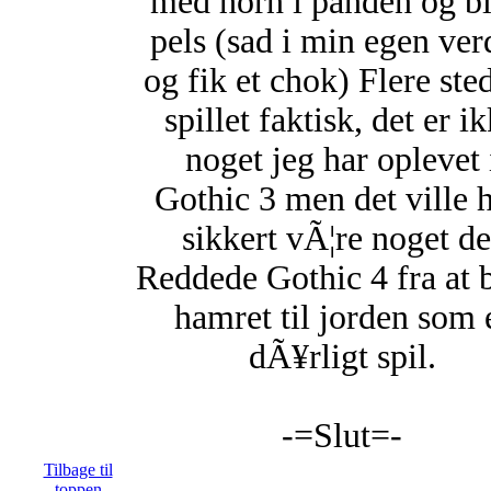
med horn i panden og b
pels (sad i min egen ve
og fik et chok) Flere sted
spillet faktisk, det er i
noget jeg har oplevet 
Gothic 3 men det ville h
sikkert vÃ¦re noget de
Reddede Gothic 4 fra at 
hamret til jorden som 
dÃ¥rligt spil.
-=Slut=-
Tilbage til
toppen