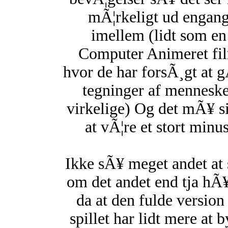
mÃ¦rkeligt ud engan
imellem (lidt som en
Computer Animeret fi
hvor de har forsÃ¸gt at 
tegninger af mennesk
virkelige) Og det mÃ¥ s
at vÃ¦re et stort minus
Ikke sÃ¥ meget andet at 
om det andet end tja hÃ
da at den fulde version
spillet har lidt mere at 