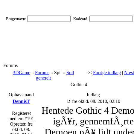
Brugernavn:
Kodeord:
Forums
3DGame
::
Forums
:: Spil ::
Spil
<<
Forrige indlæg
|
Næst
generelt
Gothic 4
Ophavsmand
Indlæg
DennisT
fre okt d. 08. 2010, 02:10
Hentede Gothic 4 Demo
Registeret
medlem #191
igÃ¥r, gennemfÃ¸rte
Oprettet: fre
okt d. 08.
Demoen pÃ¥ lidt under