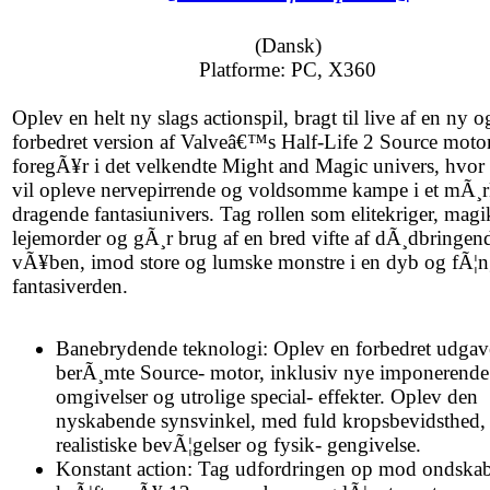
(Dansk)
Platforme: PC, X360
Oplev en helt ny slags actionspil, bragt til live af en ny o
forbedret version af Valveâ€™s Half-Life 2 Source motor.
foregÃ¥r i det velkendte Might and Magic univers, hvor 
vil opleve nervepirrende og voldsomme kampe i et mÃ¸r
dragende fantasiunivers. Tag rollen som elitekriger, magik
lejemorder og gÃ¸r brug af en bred vifte af dÃ¸dbringen
vÃ¥ben, imod store og lumske monstre i en dyb og fÃ¦n
fantasiverden.
Banebrydende teknologi: Oplev en forbedret udgav
berÃ¸mte Source- motor, inklusiv nye imponerende
omgivelser og utrolige special- effekter. Oplev den
nyskabende synsvinkel, med fuld kropsbevidsthed,
realistiske bevÃ¦gelser og fysik- gengivelse.
Konstant action: Tag udfordringen op mod ondska