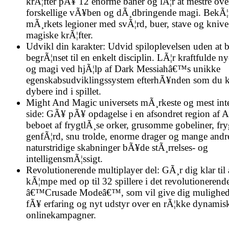
krÃ¦fter pÃ¥ 12 enorme baner og lÃ¦r at mestre ove
forskellige vÃ¥ben og dÃ¸dbringende magi. BekÃ
mÃ¸rkets legioner med svÃ¦rd, buer, stave og knive
magiske krÃ¦fter.
Udvikl din karakter: Udvid spiloplevelsen uden at b
begrÃ¦nset til en enkelt disciplin. LÃ¦r kraftfulde n
og magi ved hjÃ¦lp af Dark Messiahâ€™s unikke
egenskabsudviklingssystem efterhÃ¥nden som du
dybere ind i spillet.
Might And Magic universets mÃ¸rkeste og mest inte
side: GÃ¥ pÃ¥ opdagelse i en afsondret region af 
beboet af frygtlÃ¸se orker, grusomme gobeliner, fry
genfÃ¦rd, snu trolde, enorme drager og mange andr
naturstridige skabninger bÃ¥de stÃ¸rrelses- og
intelligensmÃ¦ssigt.
Revolutionerende multiplayer del: GÃ¸r dig klar til 
kÃ¦mpe med op til 32 spillere i det revolutionerend
â€™Crusade Modeâ€™, som vil give dig mulighede
fÃ¥ erfaring og nyt udstyr over en rÃ¦kke dynamis
onlinekampagner.