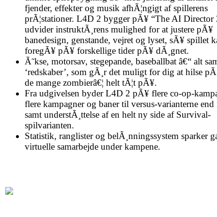
fjender, effekter og musik afhÃ¦ngigt af spillerens
prÃ¦stationer. L4D 2 bygger pÃ¥ “The AI Director 
udvider instruktÃ¸rens mulighed for at justere pÃ¥
banedesign, genstande, vejret og lyset, sÃ¥ spillet 
foregÃ¥ pÃ¥ forskellige tider pÃ¥ dÃ¸gnet.
Ã˜kse, motorsav, stegepande, baseballbat â€“ alt s
‘redskaber’, som gÃ¸r det muligt for dig at hilse p
de mange zombierâ€¦ helt tÃ¦t pÃ¥.
Fra udgivelsen byder L4D 2 pÃ¥ flere co-op-kamp
flere kampagner og baner til versus-varianterne end
samt understÃ¸ttelse af en helt ny side af Survival-
spilvarianten.
Statistik, ranglister og belÃ¸nningssystem sparker g
virtuelle samarbejde under kampene.