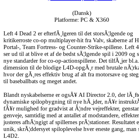
(Dansk)
Platforme: PC & X360
Left 4 Dead 2 er efterfÃ¸lgeren til det storsÃ¦lgende og
kritikerroste co-op multiplayer-hit fra Valv, skaberne af H
Portal-, Team Fortress- og Counter-Strike-spillene. Left 
ser ud til at blive et af de bedst sÃ¦lgende spil i 2009 og s
nye standarder for co-op-actionspillene. Det tilfÃ¸jer bl.a
dimension til de blodige L4D-opgÃ¸r med brutale nÃ¦r
hvor der gÃ¸res effektiv brug af alt fra motorsave og ste
til baseballbats og meget andet.
Blandt nyskabelserne er ogsÃ¥ AI Director 2.0, der lÃ¸ft
dynamiske spilopbygning til nye hÃ¸jder, nÃ¥r instrukt
fÃ¥r mulighed for gradvist at Ã¦ndre vejreffekter, gensta
genveje, samtidig med at antallet af modstandere, effekte
justeres afhÃ¦ngigt af spillernes prÃ¦stationer. Resultatet 
unik, skrÃ¦ddersyet spiloplevelse hver eneste gang, man s
L4D2.