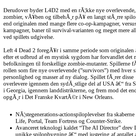
Derudover byder L4D2 med en rÃ¦kke nye overlevende,
zombier, vÃ¥ben og tilbehÃ¸r pÃ¥ en langt stÃ¸rre spilo
end originalen med mange flere co-op-kampagner, versus
kampagner, baner til survival-varianten og meget mere al
ved spillets udgivelse.
Left 4 Dead 2 foregÃ¥r i samme periode som originalen 
efter et udbrud af en mystisk sygdom har forvandlet det 
befolkningen til forskellige zombie-mutanter. Spillerne f
rollen som fire nye overlevende (”survivors”) med hver s
personlighed og masser af ny dialog. Spillet fÃ¸rer disse
overlevere igennem den sydÃ¸stlige del af USA â€“ fra 
i Georgia, igennem landdistrikterne, og frem mod det en
opgÃ¸r i Det Franske KvartÃ©r i New Orleans.
NÃ¦stegenerations-actionspiloplevelser fra skaberne 
Life, Portal, Team Fortress og Counter-Strike.
Avanceret teknologi kaldet “The AI Director” drev
unikke spilopbygning â€“ med justering af antallet 