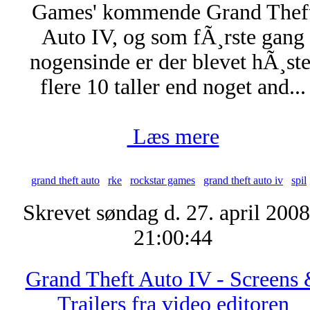
Games' kommende Grand Thef
Auto IV, og som fÃ¸rste gang
nogensinde er der blevet hÃ¸ste
flere 10 taller end noget and...
Læs mere
grand theft auto
rke
rockstar games
grand theft auto iv
spil
Skrevet søndag d. 27. april 2008
21:00:44
Grand Theft Auto IV - Screens
Trailers fra video editoren