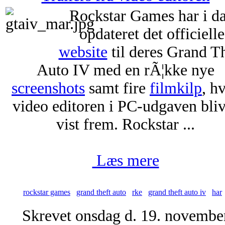
Rockstar Games har i d
opdateret det officielle
website
til deres Grand T
Auto IV med en rÃ¦kke nye
screenshots
samt fire
filmkilp
, h
video editoren i PC-udgaven bli
vist frem. Rockstar ...
Læs mere
rockstar games
grand theft auto
rke
grand theft auto iv
har
Skrevet onsdag d. 19. novembe