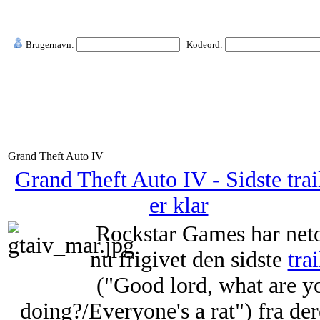
Brugernavn:
Kodeord:
Grand Theft Auto IV
Grand Theft Auto IV - Sidste trai
er klar
Rockstar Games har net
nu frigivet den sidste
trai
("Good lord, what are y
doing?/Everyone's a rat") fra der