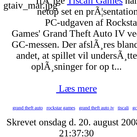
IfÃ¸lge
Tiscali Games
har
netop set en prÃ¦sentation
PC-udgaven af Rocksta
Games' Grand Theft Auto IV ve
GC-messen. Der afslÃ¸res blan
andet, at spillet vil undersÃ¸tte
oplÃ¸sninger for op t...
Læs mere
grand theft auto
rockstar games
grand theft auto iv
tiscali
gc
Skrevet onsdag d. 20. august 200
21:37:30