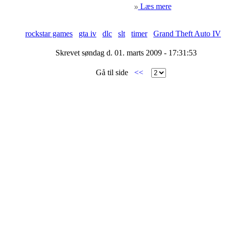
Læs mere
rockstar games
gta iv
dlc
slt
timer
Grand Theft Auto IV
Skrevet søndag d. 01. marts 2009 - 17:31:53
Gå til side
<<