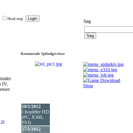
Husk mig
Søg
Kommende Spiludgivelser
trailer
 IV,
enser
10/1/2012
Choplifter HD
(PC, X360,
 iv
PS3
)
27/1/2012