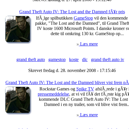
Grand Theft Auto IV: The Lost and the Damned fÃ¥r pris
IfÃ¸lge spilbutikken
GameStop
vil den kommend
pakke, "The Lost and the Damned", til Grand Thef
IV koste 1600 Microsoft Points. I danske kroner s
dette til omkring 130 kr. GameStop op...
Læs mere
grand theft auto
gamestop
koste
dlc
grand theft auto iv
Skrevet fredag d. 28. november 2008 - 17:15:46
Grand Theft Auto IV: The Lost and the Damned bliver vist frem p
Rockstar Games og
Spike TV
afslÃ¸rede i gÃ¥r 
pressemeddelelse
, at vi vil fÃ¥ det fÃ¸rste kig pÃ
kommende DLC Grand Theft Auto IV: The Lost
Damned i en ny trailer, som vil blive vist frem..
Læs mere