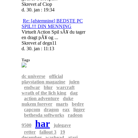
Skrevet af Ciop
d. 30. jan : 19:34
Re: [afstemning] BEDSTE PC
SPIL!!! DIN MENNING
Virtuelt Action Spil sÃ¥ du tager
en dragt pÃ¥ og ...
Skrevet af degn11
d. 30. jan : 11:13
Tags
dc universe
official
playstation magazine
julen
endwar
blur
warcraft
wrath of the lich king
dag
action adventure
duke
nukem forever
marts
bedre
capcom
dragon
eax
ligger
bethesda softworks
radeon
har
9500
julegave
retter
fallout 3
19
december
warhead
atari