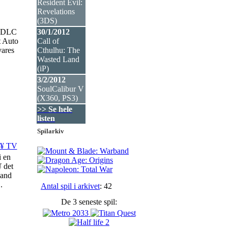
Resident Evil:
Revelations
(3DS
)
e DLC
30/1/2012
t Auto
Call of
vares
Cthulhu: The
Wasted Land
(iP
)
3/2/2012
SoulCalibur V
(X360, PS3
)
>> Se hele
listen
Spilarkiv
Ã¥ TV
i en
¥ det
 and
.
Antal spil i arkivet
: 42
De 3 seneste spil: