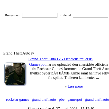
Brugernavn:
Kodeord:
Grand Theft Auto iv
Grand Theft Auto IV - Officielle trailer #5
GameSpot
har nu uploaded den allersidste officielle 
fra Rockstar Games' kommende Grand Theft Auto
hvilket byder pÃ¥ bÃ¥de gamle samt helt nye sekv
fra spillet. Traileren kan hentes ...
Læs mere
rockstar games
grand theft auto
pbe
gamespot
grand theft auto
Skrevet søndag d. 27. april 2008 - 15:12:40