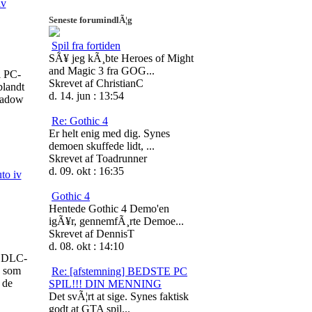
iv
Seneste forumindlÃ¦g
Spil fra fortiden
SÃ¥ jeg kÃ¸bte Heroes of Might
and Magic 3 fra GOG...
l PC-
Skrevet af ChristianC
blandt
d. 14. jun : 13:54
Shadow
Re: Gothic 4
Er helt enig med dig. Synes
demoen skuffede lidt, ...
Skrevet af Toadrunner
d. 09. okt : 16:35
to iv
Gothic 4
Hentede Gothic 4 Demo'en
igÃ¥r, gennemfÃ¸rte Demoe...
Skrevet af DennisT
d. 08. okt : 14:10
V DLC-
n som
Re: [afstemning] BEDSTE PC
 de
SPIL!!! DIN MENNING
Det svÃ¦rt at sige. Synes faktisk
godt at GTA spil...