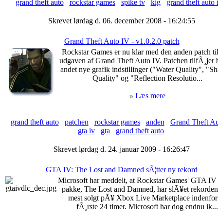
grand theft auto
rockstar games
spike tv
kig
grand theft auto 
Skrevet lørdag d. 06. december 2008 - 16:24:55
Grand Theft Auto IV - v1.0.2.0 patch
Rockstar Games er nu klar med den anden patch ti
udgaven af Grand Theft Auto IV. Patchen tilfÃ¸jer 
andet nye grafik indstillinger ("Water Quality", "
Quality" og "Reflection Resolutio...
Læs mere
grand theft auto
patchen
rockstar games
anden
Grand Theft Au
gta iv
gta
grand theft auto
Skrevet lørdag d. 24. januar 2009 - 16:26:47
GTA IV: The Lost and Damned sÃ¦tter ny rekord
Microsoft har meddelt, at Rockstar Games' GTA I
pakke, The Lost and Damned, har slÃ¥et rekorde
mest solgt pÃ¥ Xbox Live Marketplace indenfor
fÃ¸rste 24 timer. Microsoft har dog endnu ik...