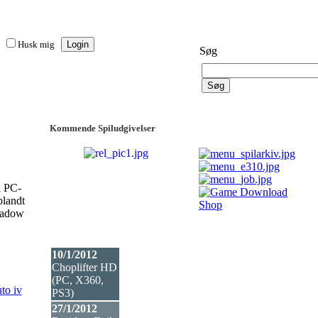
Husk mig
Søg
Kommende Spiludgivelser
l PC-
blandt
Shadow
10/1/2012
Choplifter HD
(PC, X360,
to iv
PS3
)
27/1/2012