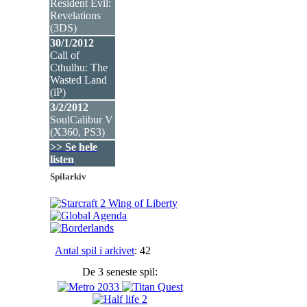
Resident Evil:
Revelations
(3DS
)
30/1/2012
Call of
Cthulhu: The
Wasted Land
(iP
)
3/2/2012
SoulCalibur V
(X360, PS3
)
>> Se hele
listen
Spilarkiv
Antal spil i arkivet
: 42
De 3 seneste spil: