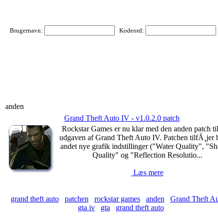
Brugernavn:
Kodeord:
anden
Grand Theft Auto IV - v1.0.2.0 patch
Rockstar Games er nu klar med den anden patch ti
udgaven af Grand Theft Auto IV. Patchen tilfÃ¸jer 
andet nye grafik indstillinger ("Water Quality", "
Quality" og "Reflection Resolutio...
Læs mere
grand theft auto
patchen
rockstar games
anden
Grand Theft Au
gta iv
gta
grand theft auto