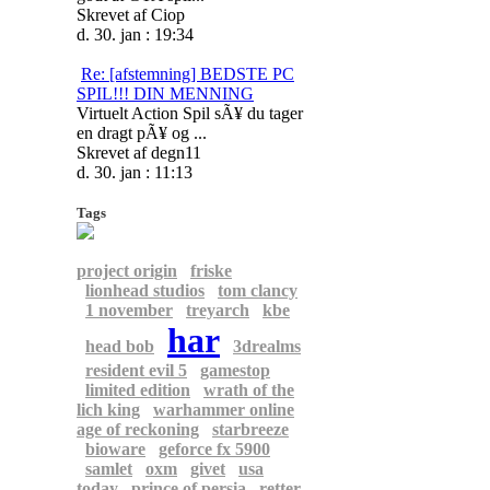
Skrevet af Ciop
d. 30. jan : 19:34
Re: [afstemning] BEDSTE PC
SPIL!!! DIN MENNING
Virtuelt Action Spil sÃ¥ du tager
en dragt pÃ¥ og ...
Skrevet af degn11
d. 30. jan : 11:13
Tags
project origin
friske
lionhead studios
tom clancy
1 november
treyarch
kbe
har
head bob
3drealms
resident evil 5
gamestop
limited edition
wrath of the
lich king
warhammer online
age of reckoning
starbreeze
bioware
geforce fx 5900
samlet
oxm
givet
usa
today
prince of persia
retter