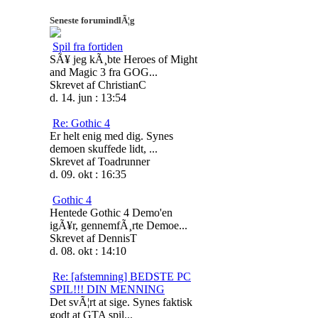
Seneste forumindlÃ¦g
Spil fra fortiden
SÃ¥ jeg kÃ¸bte Heroes of Might
and Magic 3 fra GOG...
Skrevet af ChristianC
d. 14. jun : 13:54
Re: Gothic 4
Er helt enig med dig. Synes
demoen skuffede lidt, ...
Skrevet af Toadrunner
d. 09. okt : 16:35
Gothic 4
Hentede Gothic 4 Demo'en
igÃ¥r, gennemfÃ¸rte Demoe...
Skrevet af DennisT
d. 08. okt : 14:10
Re: [afstemning] BEDSTE PC
SPIL!!! DIN MENNING
Det svÃ¦rt at sige. Synes faktisk
godt at GTA spil...