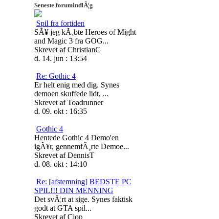
Seneste forumindlÃ¦g
Spil fra fortiden
SÃ¥ jeg kÃ¸bte Heroes of Might
and Magic 3 fra GOG...
Skrevet af ChristianC
d. 14. jun : 13:54
Re: Gothic 4
Er helt enig med dig. Synes
demoen skuffede lidt, ...
Skrevet af Toadrunner
d. 09. okt : 16:35
Gothic 4
Hentede Gothic 4 Demo'en
igÃ¥r, gennemfÃ¸rte Demoe...
Skrevet af DennisT
d. 08. okt : 14:10
Re: [afstemning] BEDSTE PC
SPIL!!! DIN MENNING
Det svÃ¦rt at sige. Synes faktisk
godt at GTA spil...
Skrevet af Ciop