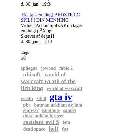
d. 30. jan : 19:34
Re: [afstemning] BEDSTE PC
SPIL!!! DIN MENNING
Virtuelt Action Spil sÃ¥ du tager
en dragt pÃ¥ og ...
Skrevet af degn11
d. 30. jan : 11:13
Tags
epilogue
jowood
fable 2
ubisoft
world of
warcraft wrath of the
lich king
world of warcraft
gta iv
wrath
x360
pbe
batman arkham asylum
endwar
knothole
samlet
duke nukem forever
resident evil 5
fem
helt
dead space
fps