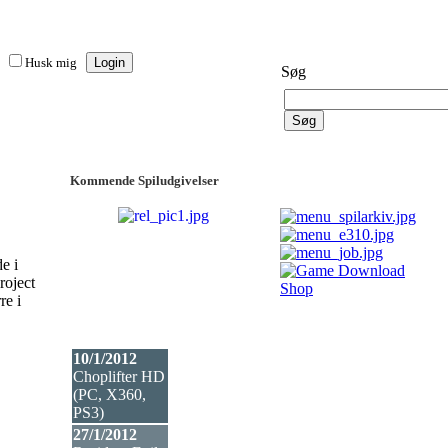
Husk mig
Søg
Kommende Spiludgivelser
e i
roject
re i
10/1/2012
Choplifter HD
(PC, X360,
PS3
)
27/1/2012