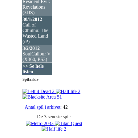
Resident Evil:
Revelations
(3DS
)
30/1/2012
Call of
Cthulhu: The
Wasted Land
(iP
)
3/2/2012
SoulCalibur V
(X360, PS3
)
>> Se hele
listen
Spilarkiv
Antal spil i arkivet
: 42
De 3 seneste spil: