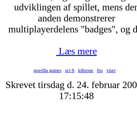
udviklingen af spillet, mens de
anden demonstrerer
multiplayerdelens "badges", og d.
Læs mere
guerilla games
sci fi
killzone
fps
viser
Skrevet tirsdag d. 24. februar 200
17:15:48