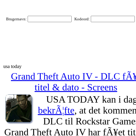
Brugernavn:
Kodeord:
usa today
Grand Theft Auto IV - DLC fÃ
titel & dato - Screens
USA TODAY kan i da
bekrÃ¦fte
, at det komme
DLC til Rockstar Game
Grand Theft Auto IV har fÃ¥et tit