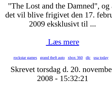
"The Lost and the Damned", og 
det vil blive frigivet den 17. febr
2009 eksklusivt til ...
Læs mere
rockstar games
grand theft auto
xbox 360
dlc
usa today
Skrevet torsdag d. 20. novembe
2008 - 15:32:21