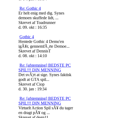
Re: Gothic 4
Er helt enig med dig. Synes
demoen skuffede lidt, ...
Skrevet af Toadrunner
d. 09. okt : 16:35
Gothic 4
Hentede Gothic 4 Demo'en
igÃ¥r, gennemfÃ¸rte Demoe...
Skrevet af DennisT
d. 08. okt : 14:10
Re: [afstemning] BEDSTE PC
SPIL!!! DIN MENNING
Det svÃ¦rt at sige. Synes faktisk
godt at GTA spil...
Skrevet af Ciop
d. 30. jan : 19:34
Re: [afstemning] BEDSTE PC
SPIL!!! DIN MENNING
Virtuelt Action Spil sÃ¥ du tager
en dragt pÃ¥ og ...
Skrevet af degn11