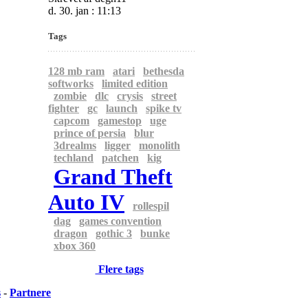
d. 30. jan : 11:13
Tags
128 mb ram
atari
bethesda
softworks
limited edition
zombie
dlc
crysis
street
fighter
gc
launch
spike tv
capcom
gamestop
uge
prince of persia
blur
3drealms
ligger
monolith
techland
patchen
kig
Grand Theft
Auto IV
rollespil
dag
games convention
dragon
gothic 3
bunke
xbox 360
Flere tags
s
-
Partnere