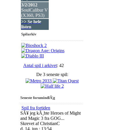
3/2/2012
SoulCalibur V
(X360, PS3
)
>> Se hele
listen
Spilarkiv
Antal spil i arkivet
: 42
De 3 seneste spil:
Seneste forumindlÃ¦g
Spil fra fortiden
SÃ¥ jeg kÃ¸bte Heroes of Might
and Magic 3 fra GOG...
Skrevet af ChristianC
d. 14. jun : 13:54