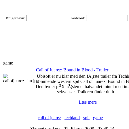
Brugernavn:
Kodeord:
game
Call of Juarez: Bound in Blood - Trailer
Ubisoft er nu klar med den fÃ¸rste trailer fra Techl
kommende western-spil Call of Juarez: Bound in B
Den byder pÃ¥ nÃ¦sten et halvandet minut med in
sekvenser. Traileren finder du h...
Læs mere
call of juarez
techland
spil
game
Skrevet onsdag d. 25. februar 2009 - 23:40:43