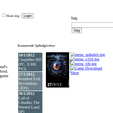
Husk mig
Søg
Kommende Spiludgivelser
10/1/2012
Choplifter HD
(PC, X360,
and's
PS3
)
lood.
27/1/2012
-game
Resident Evil:
Revelations
(3DS
)
30/1/2012
Call of
Cthulhu: The
Wasted Land
(iP
)